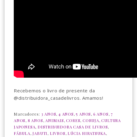
Recebemos o livro de presente da
@distribuidora_casadelivros. Amamos!
Marcadores:
3 ANOS
,
4 ANOS
,
5 ANOS
,
6 ANOS
,
7
ANOS
,
8 ANOS
,
ANIMAIS
,
CORES
,
CORUJA
,
CULTURA
JAPONESA
,
DISTRIBUIDORA CASA DE LIVROS
,
FÁBULA
,
JABUTI
,
LIVROS
,
LÚCIA HIRATSUKA
,