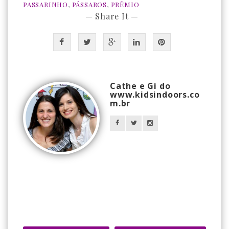
PASSARINHO
,
PÁSSAROS
,
PRÊMIO
— Share It —
Cathe e Gi do
www.kidsindoors.co
m.br