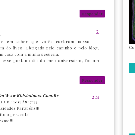
Responder
7
nte em saber que vocês curtiram nossa
Co
m do livro. Obrigada pelo carinho e pelo blog,
 em casa com a minha pequena.
u esse post no dia do meu aniversário, foi um
Responder
 Do Www.kidsindoors.com.br
LHO DE 2013 ÀS 17:33
licidades!Parabéns!!!
to o presente!
smo!!!