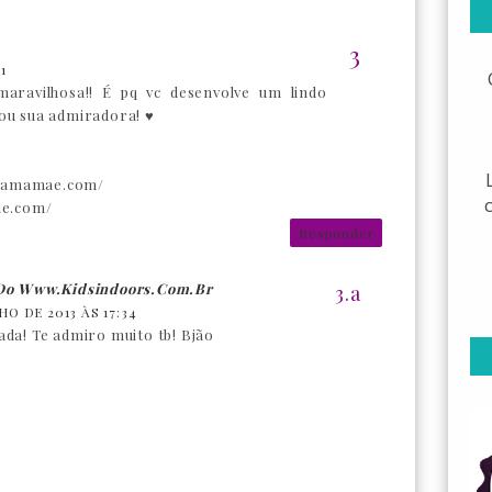
1
maravilhosa!! É pq vc desenvolve um lindo
Sou sua admiradora! ♥
omamamae.com/
e.com/
Responder
 Do Www.kidsindoors.com.br
LHO DE 2013 ÀS 17:34
ada! Te admiro muito tb! Bjão