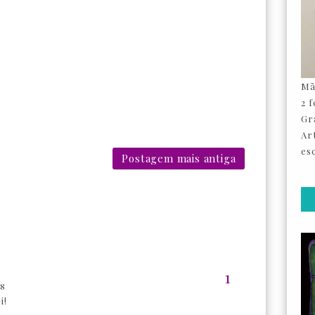
Mã
2 
Gr
Ar
esc
Postagem mais antiga
08
i!