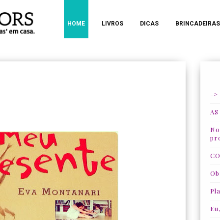
HOME
LIVROS
DICAS
BRINCADEIRAS
->
AS
Nos
pr
CO
Ob
Pla
Eu