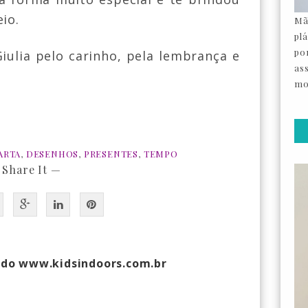
eio.
Mã
pl
por
iulia pelo carinho, pela lembrança e
as
mo
ARTA
,
DESENHOS
,
PRESENTES
,
TEMPO
 Share It —
 do www.kidsindoors.com.br