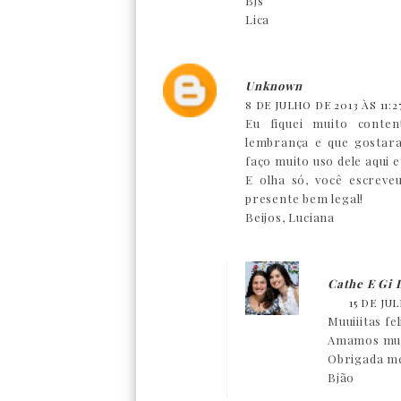
Bjs
Lica
Unknown
8 DE JULHO DE 2013 ÀS 11:2
Eu fiquei muito conte
lembrança e que gostara
faço muito uso dele aqui
E olha só, você escreve
presente bem legal!
Beijos, Luciana
Cathe E Gi
15 DE JU
Muuiiitas fe
Amamos mui
Obrigada me
Bjão