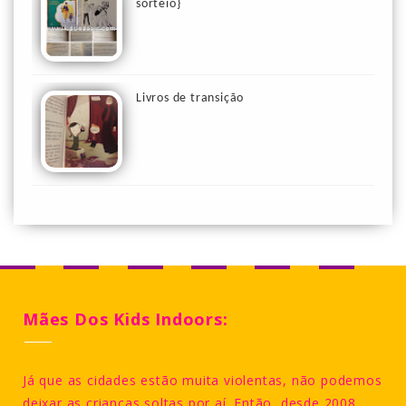
sorteio}
Livros de transição
Mães Dos Kids Indoors:
Já que as cidades estão muita violentas, não podemos
deixar as crianças soltas por aí. Então, desde 2008,