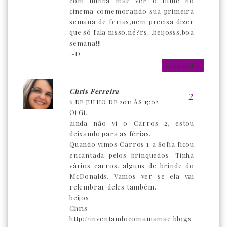
com minha mãe ver o filme no
cinema comemorando sua primeira
semana de ferias,nem precisa dizer
que só fala nisso,né?rs...beijosss,boa
semana!!!
:-D
Responder
Chris Ferreira
6 DE JULHO DE 2011 ÀS 15:02
Oi Gi,
ainda não vi o Carros 2, estou
deixando para as férias.
Quando vimos Carros 1 a Sofia ficou
encantada pelos brinquedos. Tinha
vários carros, alguns de brinde do
McDonalds. Vamos ver se ela vai
relembrar deles também.
beijos
Chris
http://inventandocomamamae.blogs