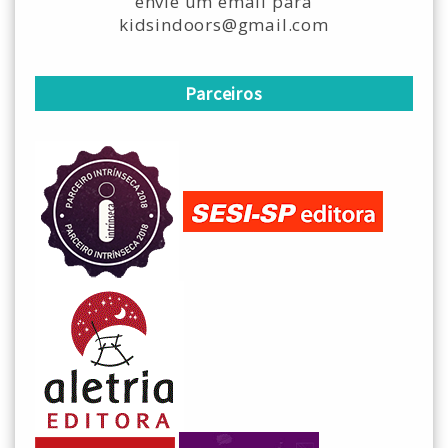
envie um email para
kidsindoors@gmail.com
Parceiros