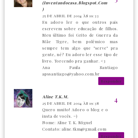
(inventandocasa.blogspot.com
)
25 DE ABRIL DE 2014 ÀS 19:33
Eu adoro ler o que outros pais
escrevem sobre educação de filhos.
Meu último foi Grito de Guerra da
Mãe Tigre, bem polêmico mas
sempre tem algo que "serve" pra
gente, né? Eu adoro ler esse tipo de
livro. Torcendo pra ganhar. <3
Ana Paula Santiago
apssantiago@yahoo.com.br
Responder
Aline T.K.M.
25 DE ABRIL DE 2014 ÀS 19:38
Quero muito! Adoro o blog e o
insta de vocês. =)
Nome: Aline T. K. Miguel
Contato: aline.tkm@gmail.com
Responder