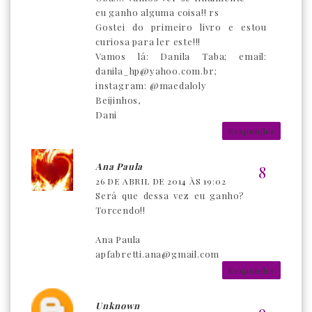
eu ganho alguma coisa!! rs
Gostei do primeiro livro e estou
curiosa para ler este!!!
Vamos lá: Danila Taba; email:
danila_hp@yahoo.com.br;
instagram: @maedaloly
Beijinhos,
Dani
Responder
Ana Paula
26 DE ABRIL DE 2014 ÀS 19:02
Será que dessa vez eu ganho?
Torcendo!!
Ana Paula
apfabretti.ana@gmail.com
Responder
Unknown