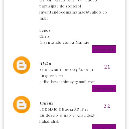
participar do sorteio!
inventandocomamamae@yahoo.co
m.br
beijos
Chris
Inventando com a Mamãe
Responder
Akiko
29 DE ABRIL DE 2014 ÀS 10:41
Eu quero! =)
akiko.kawashima@gmail.com
Responder
Juliana
1 DE MAIO DE 2014 ÀS 18:17
Eu desejo e não é gravidez!!!!
hahahahah
Responder