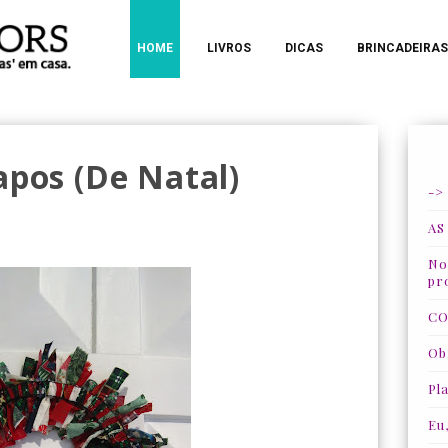
HOME
LIVROS
DICAS
BRINCADEIRAS
apos (de Natal)
->
AS
Nos
pr
CO
Ob
Pla
Eu