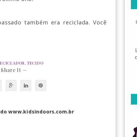
passado também era reciclada
.
V
ocê
ECICLADOS
,
TECIDO
 Share It —
 do www.kidsindoors.com.br