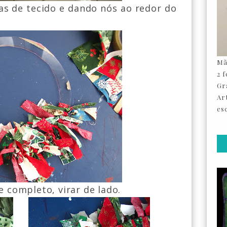
s de tecido e dando nós ao redor do
Mã
2 
Gr
Ar
esc
e completo, virar de lado.