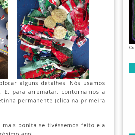
Co
olocar alguns detalhes
.
N
ós usamos
o. E, para arrematar, contornamos a
etinha permanente (clica na primeira
a mais bonita se tivéssemos feito ela
róximo ano!