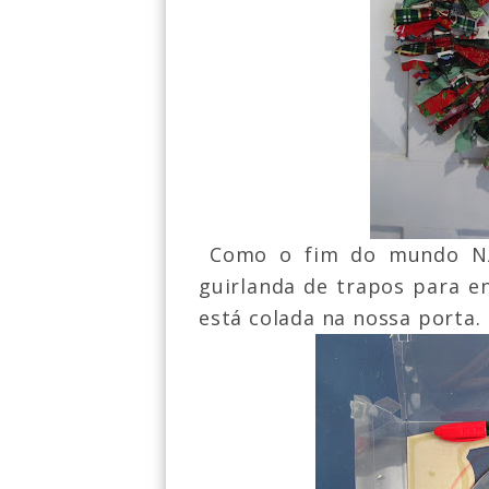
Como o fim do mundo NÃ
guirlanda de trapos p
a
ra e
est
á colada na nossa porta.