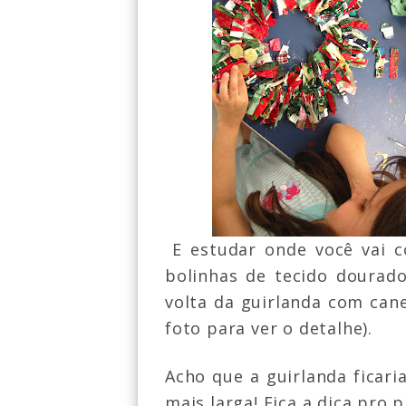
E estudar onde você vai c
bolinhas de tecido dourad
volta da guirlanda com can
foto para ver o detalhe).
Acho que a guirlanda ficari
mais larga! F
ica a dica pro p