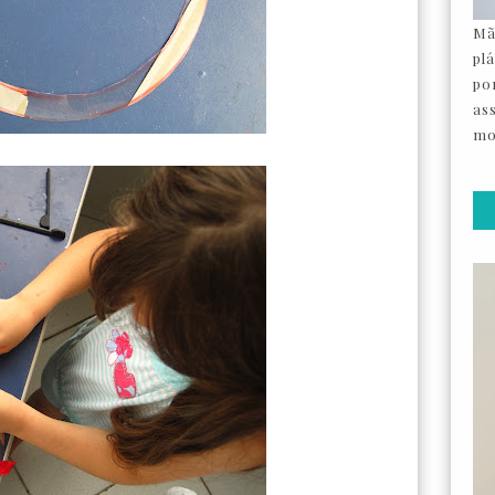
Mã
pl
por
as
mo