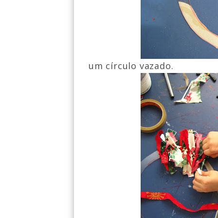
um círculo va
z
ado.