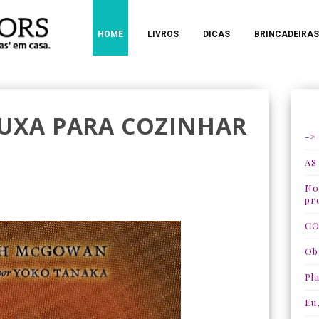
HOME
LIVROS
DICAS
BRINCADEIRAS
UXA PARA COZINHAR
->
AS
Nos
pr
CO
Ob
Pla
Eu