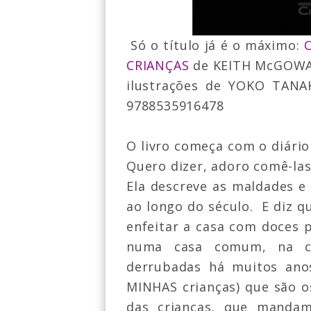
Só o título já é o máximo:
CRIANÇAS
de KEITH McGOWA
ilustrações de YOKO TANAK
9788535916478
O livro começa com o diári
Quero dizer, adoro comê-las
Ela descreve as maldades e
ao longo do século. E diz q
enfeitar a casa com doces p
numa casa comum, na ci
derrubadas há muitos an
MINHAS crianças) que são o
das crianças, que manda