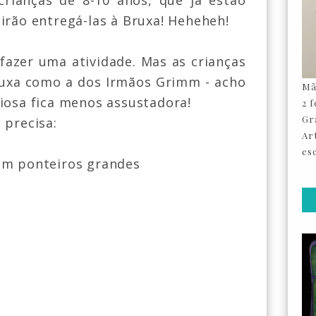
crianças de 8-10 anos, que já estão
irão entregá-las à Bruxa! Heheheh!
 fazer uma atividade. Mas as crianças
ruxa como a dos Irmãos Grimm - acho
Mã
iosa fica menos assustadora!
2 
Gr
 precisa:
Ar
esc
om ponteiros grandes