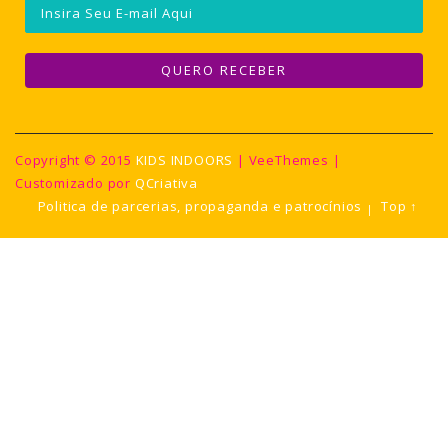
Copyright © 2015
KIDS INDOORS
| VeeThemes |
Customizado por
QCriativa
Politica de parcerias, propaganda e patrocínios
Top ↑