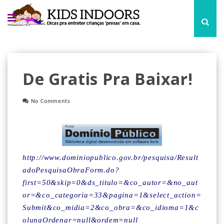
De Gratis Pra Baixar!
No Comments
http://www.dominiopublico.gov.br/pesquisa/Result
adoPesquisaObraForm.do?
first=50&skip=0&ds_titulo=&co_autor=&no_aut
or=&co_categoria=33&pagina=1&select_action=
Submit&co_midia=2&co_obra=&co_idioma=1&c
olunaOrdenar=null&ordem=null